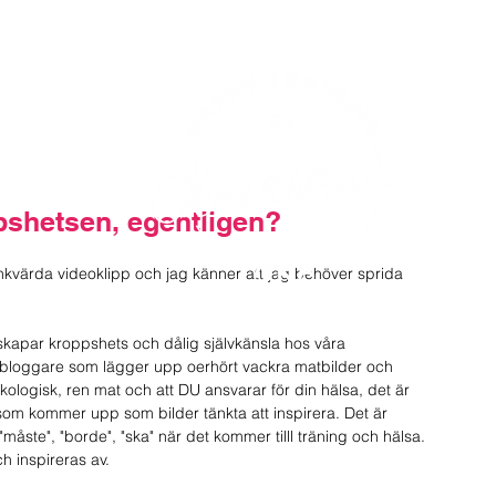
ogg
Kontakt
More
pshetsen, egentligen?
änkvärda videoklipp och jag känner att jag behöver sprida 
skapar kroppshets och dålig självkänsla hos våra 
obloggare som lägger upp oerhört vackra matbilder och 
ekologisk, ren mat och att DU ansvarar för din hälsa, det är 
om kommer upp som bilder tänkta att inspirera. Det är 
åste", "borde", "ska" när det kommer tilll träning och hälsa.
h inspireras av. 