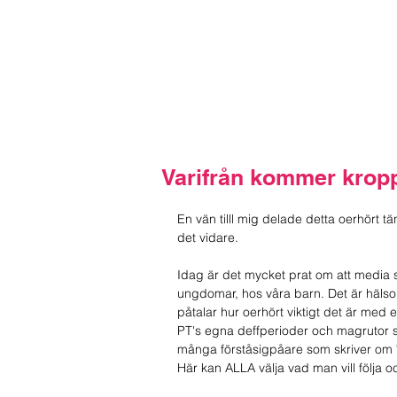
Start
Utbud
Schema
We are Happy
Min resa
Bl
Varifrån kommer krop
En vän tilll mig delade detta oerhört t
det vidare.
Idag är det mycket prat om att media 
ungdomar, hos våra barn. Det är häls
påtalar hur oerhört viktigt det är med 
PT's egna deffperioder och magrutor s
många förståsigpåare som skriver om "m
Här kan ALLA välja vad man vill följa oc