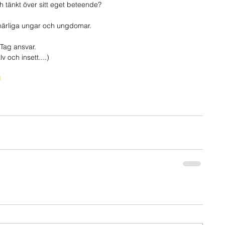
 tänkt över sitt eget beteende?
ra härliga ungar och ungdomar.
 Tag ansvar.
v och insett....)
M