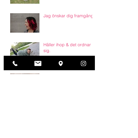
Jag önskar dig framgång.
Håller ihop & det ordnar
sig.
Om att äga sitt liv.
Tårar av tacksamhet.