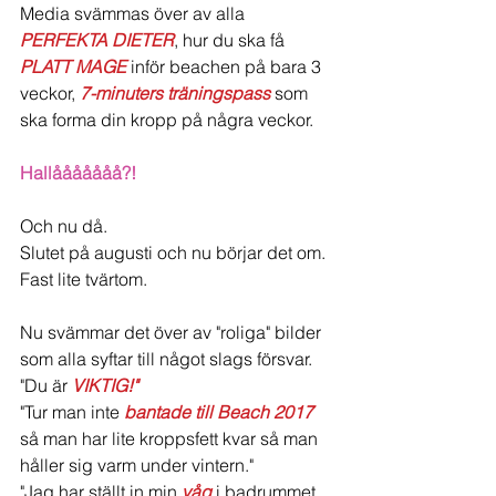
Media svämmas över av alla 
PERFEKTA DIETER
, hur du ska få 
PLATT MAGE
 inför beachen på bara 3 
veckor, 
7-minuters träningspass
 som 
ska forma din kropp på några veckor.
Hallååååååå?!
Och nu då.
Slutet på augusti och nu börjar det om. 
Fast lite tvärtom.
Nu svämmar det över av "roliga" bilder 
som alla syftar till något slags försvar.
"Du är 
VIKTIG!"
"Tur man inte 
bantade till Beach 2017
så man har lite kroppsfett kvar så man 
håller sig varm under vintern."
"Jag har ställt in min
 våg
 i badrummet 