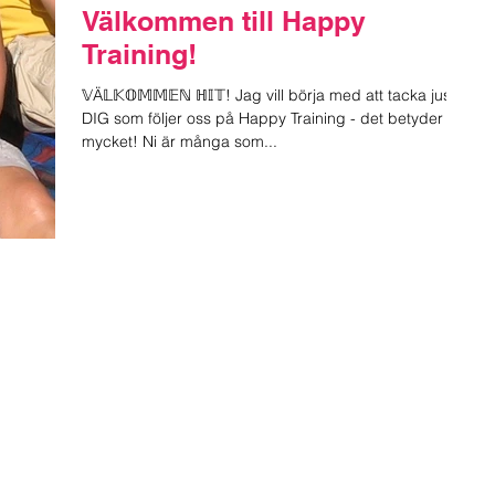
Välkommen till Happy
Training!
𝕍Ä𝕃𝕂𝕆𝕄𝕄𝔼ℕ ℍ𝕀𝕋! Jag vill börja med att tacka just
DIG som följer oss på Happy Training - det betyder
mycket! Ni är många som...