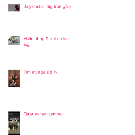
Jag önskar dig framgång.
Håller ihop & det ordnar
sig.
Om att äga sitt liv.
Tårar av tacksamhet.