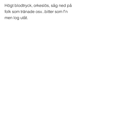
Högt blodtryck, orkeslös, såg ned på 
folk som tränade osv...bitter som f'n 
men log utåt.