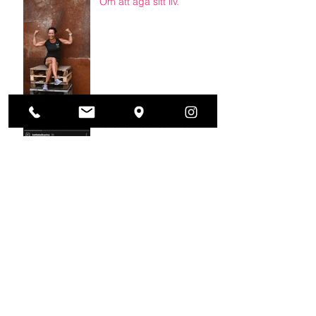
Om att äga sitt liv.
Tårar av tacksamhet.
Vad är du värd?