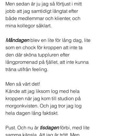
Men sedan är ju jag så förtjust i mitt 
jobb att jag samtidigt längtat efter 
både medlemmar och klienter, och 
mina kollegor såklart.
Måndagen
 blev en lite för lång dag, lite 
som en chock för kroppen att inte ta 
den där sköna tuppluren efter 
långpromenad på fjället, att inte kunna 
träna utifrån feeling. 
Men så värt det!
Kände att jag liksom log med hela 
kroppen när jag kom till studion på 
morgonkvisten. Och jag tror jag log 
hela dagen lång faktiskt. 
Pust. Och nu är 
tisdagen
 förbi, med lite 
samma känsla. Att jag är trött. Men 